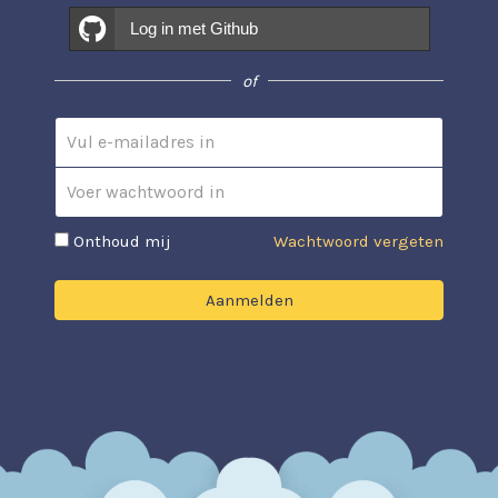
Log in met Github
of
Email address
Password
Onthoud mij
Wachtwoord vergeten
Aanmelden