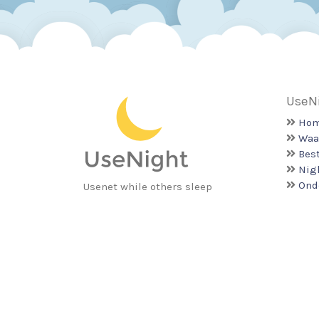
UseN
Ho
Waa
Bes
Nig
Ond
Usenet while others sleep