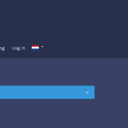
og
Log in
×