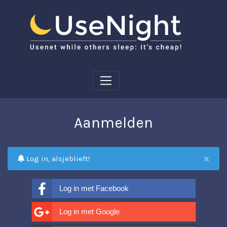
Aanmelden
×
Log in, alsjeblieft!
Log in met Facebook
Log in met Google